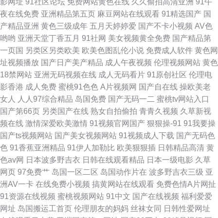
影网址
91社区论坛
免费网站黄色在线
久久偷拍高清亚洲
91午
首页av福利 91网精品 久久精品一级毛 91va在线视频 日韩一二三五区 操B在
夜在线免费
亚洲精品第五页
麻豆网站在线观看
91精选国产
国
产精品亚洲
黄色三级成年
五月天婷婷爱
国产不卡小视频
AV色
线公开视频 亚洲福利视频91 国产精品国产高清 新不卡的av在线网站 福利一
哟哟
亚洲天堂丁香五月
91社网
美女视频黄全免费
国产精品第
一页国
另类区另类欧美
欧美色图乱伦小说
免费成人软件
黄色网
区二区导航在线 熟女少妇乱一区二区 91网站永久 久久黄色片 淫网av 成人福
址视频播放
国产日产美产精品
成人午夜视频
伦理视频网站
黄色
18禁网站
亚洲无码视频在线
成人无码看片
91原创社区
伦理电
利网 日韩操操操 91麻豆蜜桃 黑人艹美女逼 新91福利视频
影香港
成人免费
蜜桃91色色
A片视频网
国产自在线
操欧美老
女人
人人97综合精品
岛国免费
国产无码一二
蜜桃tv网站入口
国产第66页
另类国产在线
熟女自拍偷拍
青青久视频
久草新视
频在线
激情深爱欧美激情
91视频官网国产
狠狠操-91
91我要操
国产ts视频网站
国产美女视频网站
91视频成人下载
国产无码色
色
91香蕉亚洲精品
91伊人加勒比
欧美狠狠插
日韩精品高清
黄
色av网
日本波多野吉衣
日韩在线观看精品
日本一级电影
久草
网页
97免费艹
岛国一区二区
岛国动作片在
波多野吉衣三级
亚
洲AV一卡
在线免费小视频
搞黄网站在线观看
免费色情A片网扯
91资源在线视频
蜜桃视频网站
91中文
国产在线视频
福利爱爱
网址
岛国搬运工首页
伦理朋友的妈妈
丝袜女同
日韩性爱网址