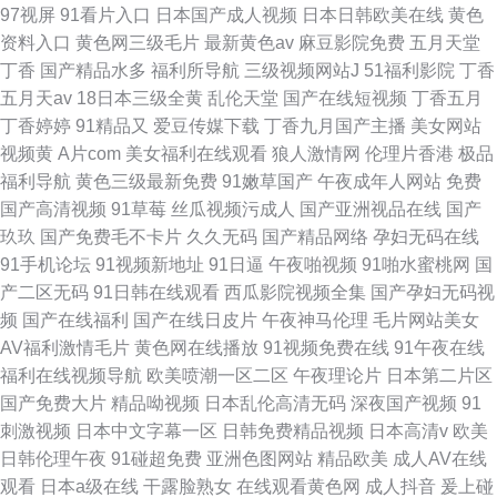
97视屏
91看片入口
日本国产成人视频
日本日韩欧美在线
黄色
资料入口
黄色网三级毛片
最新黄色av
麻豆影院免费
五月天堂
丁香
国产精品水多
福利所导航
三级视频网站J
51福利影院
丁香
五月天av
18日本三级全黄
乱伦天堂
国产在线短视频
丁香五月
丁香婷婷
91精品又
爱豆传媒下载
丁香九月国产主播
美女网站
视频黄
A片com
美女福利在线观看
狼人激情网
伦理片香港
极品
福利导航
黄色三级最新免费
91嫩草国产
午夜成年人网站
免费
国产高清视频
91草莓
丝瓜视频污成人
国产亚洲视品在线
国产
玖玖
国产免费毛不卡片
久久无码
国产精品网络
孕妇无码在线
91手机论坛
91视频新地址
91日逼
午夜啪视频
91啪水蜜桃网
国
产二区无码
91日韩在线观看
西瓜影院视频全集
国产孕妇无码视
频
国产在线福利
国产在线日皮片
午夜神马伦理
毛片网站美女
AV福利激情毛片
黄色网在线播放
91视频免费在线
91午夜在线
福利在线视频导航
欧美喷潮一区二区
午夜理论片
日本第二片区
国产免费大片
精品呦视频
日本乱伦高清无码
深夜国产视频
91
刺激视频
日本中文字幕一区
日韩免费精品视频
日本高清v
欧美
日韩伦理午夜
91碰超免费
亚洲色图网站
精品欧美
成人AV在线
观看
日本a级在线
干露脸熟女
在线观看黄色网
成人抖音
爰上碰