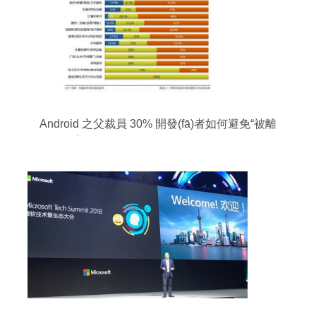
Android 之父裁員 30% 開發(fā)者如何避免“被離
職”？教育軟件科技領域內(nèi)的技術開發(fā)啟示