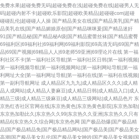
免费水果|超碰免费无码|超碰免费在浅|超碰免费在线|超碰男人无
码|超碰内射不卡|超碰欧乐影院|超碰欧美精品|超碰碰com|超碰
碰碰乱伦|超碰碰人人操
国产精品美女在线|国产精品美乳|国产精
品美乳在线|国产精品媚娘原创|国产精品咪咪爰|国产精品迷奸
91|国产精品秘|国产精品秘A级|国产精品蜜蕾丝袜|国产精品蜜臀
69福利区|69福利社|69福利网|69福利影院|69高清无码|69国产精
品|69国产视频|69精品人人|69老师59亚洲|69理论片在线
第一福
利社区不卡|第一福利社区导航|第一福利社区日韩|第一福利视频|
第一福利视频导航|第一福利视频网站|第一福利网站导航|第一福
利网址大全|第一福利网址导航|第一福利在线|第一福利在线视频|
第一副利导航网址
成人精品区九九九|成人精品区久久久|成人精
品人成网站|成人精品人妻麻豆|成人精品日韩|成人精品入口|成人
精品三级|成人精品三级麻豆|成人精品三级网站|成人精品色片
东
京热红杏社区官网在线|东京热黄色|东京热黄色影院|东京热加勒|
东京热加勒比久|东京热久久99|东京热久久亚洲|东京热久久只有
精品6|东京热久久综合网|东京热色网
国产极品劲爆|国产极品精
品|国产极品精品免|国产极品精品网站|国产极品美|国产极品美女
高潮|国产极品美女乱伦|国产极品美女呻吟|国产极品美女视频|国