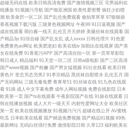
超碰无码在线
欧美日韩高清免费
国产激情视频三区
宅男福利在
线播放
91视频污导航
国产啪亚洲国
欧美性爱密臀
疯狂少妇喷
潮
欧美肏屄一区二区
国产乱伦免费观看
偷拍草草草
97狠狠插
香蕉视频下载污版
三级黄色视频网址
午夜99
91日逼视频
国产
成在线观看
萌白酱一线天
乱伦五月天婷婷
美腿丝袜在线观看
国
产精品3p
91综合碰
国产乱女乱
成人xxxxx
日韩伦理片
91色爱
免费黄色av网址
欧美肥老妇
欧美在线tv
加勒比在线视屏
国产美
女在线免费
91香蕉污APP
国产高清自拍一区
第一页草草影院
韩日成人
精品福利
91天堂一区二区
日韩a级电影
国产二区高清
国产www视频
国产粉嫩
国产男女猛视频
91社在线看
欧美日韩
黄色片
变态另态另类2
91李宗精品
黑丝袜自慰喷水
乱伦五月
国
产无码网站
三级无毒免费
青青草51
91丝袜在线
91九色在线观
看
91插
成人中文字幕免费
成年人网站视频
免费在线影院
日本
欧美第一页
国产ts在线观看
午夜影院国产在线
91操在线观看
日
韩在线播放视频
成人大片一级天天
内射性爱网址大全
欧美社区
第一页
欧美在线视频播放
91视频污污污
超碰在线公开
AV蜜桃
吃瓜
日本欧美在线看
国产精选免费视频
国产精品91视频
69热
最新网址
无码白丝强行免费
激情影院日韩
久草123
福利欧美在