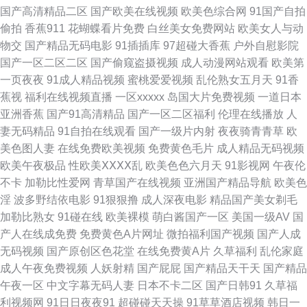
国产高清精品二区
国产欧美在线视频
欧美色综合网
91国产自拍
偷拍
香蕉911
花蝴蝶看片免费
白丝美女免费网站
欧美女人与动
美性爱免费 影音先锋婷婷 97亚洲免费电影 黄香蕉网 日本男人天堂网 影音先
物交
国产精品无码电影
91插插库
97超碰大香蕉
户外自慰影院
国产一区二区二区
国产偷窥盗摄视频
成人动漫网站观看
欧美第
锋女人资源网 91网站播放 大香蕉福利社 欧美日韩瑞士久久 微拍91 91福利
一页夜夜
91成人精品视频
蜜桃爱爱视频
乱伦熟女五月天
91香
蕉视
福利在线视频直播
一区xxxxx
岛国大片免费视频
一道日本
导航 欧美一级毛免费 国产精品久久45 91黄频 97海角熟女 韩美一级片视频
亚洲香蕉
国产91高清精品
国产一区二区福利
伦理在线播放
人
妻无码精品
91自拍在线观看
国产一级片内射
夜夜骑青青草
欧
人妖扩肛性爱 无码人妻1206 91男女艹 AV老司机午夜福利 日本久久精品一
美色图人妻
在线免费欧美视频
免费黄色毛片
成人精品无码视频
欧美午夜极品
性欧美ⅩⅩⅩⅩ乱
欧美色色六月天
91影视网
午夜伦
区 伊人宗网 91网页官网页 福利社欧美好 91传媒抖音 超碰人人妻人人爽 久
不卡
加勒比性爱网
青草国产在线视频
亚洲国产精品导航
欧美色
淫
波多野结依电影
91狠狠撸
成人深夜电影
精品国产美女剃毛
久免费Aⅴ 色综合一本道在线 91在线免费看 91原创视屏 久久艹视频 天天干
加勒比熟女
91碰在线
欧美裸模
萌白酱国产一区
美国一级AV
国
产人在线成免费
免费黄色A片网址
微拍福利国产视频
国产人成
天天亲天天干 91秘看在线网站美 东方四虎私人影库 久久香焦网 三级黄色片
无码视频
国产原创区色花堂
在线免费黄A片
久草福利
乱伦家庭
成人午夜免费视频
人妖射精
国产屁屁
国产精品天干天
国产精品
免费 影音先峰va资源 91网站PH 国肏屄视频 久久手机视频免费精品 午夜瑟
午夜一区
中文字幕无码人妻
日本不卡二区
国产日韩91
久草福
利视频网
91日日夜夜91
超碰碰天天操
91草草酒店视频
韩日一
瑟 91麻豆精品国产 草莓丝瓜西瓜小视频 久久欧洲色 日韩Av另类 亚州成人色