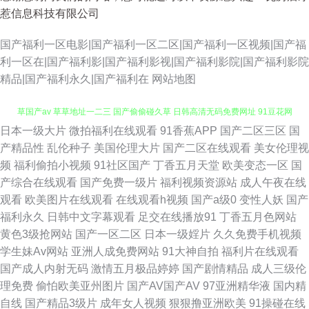
惹信息科技有限公司
国产福利一区电影|国产福利一区二区|国产福利一区视频|国产福
利一区在|国产福利影|国产福利影视|国产福利影院|国产福利影院
精品|国产福利永久|国产福利在
网站地图
日本一级大片
微拍福利在线观看
91香蕉APP
国产二区三区
国
大香蕉老怡红院 黄色天堂网 Av网址麻豆 蜜桃肏屄 国产伊人41p 人人射人人
产精品性
乱伦种子
美国伦理大片
国产二区在线观看
美女伦理视
频
福利偷拍小视频
91社区国产
丁香五月天堂
欧美变态一区
国
草国产av 草草地址一二三 国产偷偷碰久草 日韩高清无码免费网址 91豆花网
产综合在线观看
国产免费一级片
福利视频资源站
成人午夜在线
观看
欧美图片在线观看
在线观看h视频
国产a级0
变性人妖
国产
页电脑版 爱豆传媒网站免费观看 久操精品视频在线播放 91色情视频在线观
福利永久
日韩中文字幕观看
足交在线播放91
丁香五月色网站
黄色3级抢网站
国产一区二区
日本一级婬片
久久免费手机视频
看入口 91爱爱官网 wwwav东方av 浮力限制1 欧美a在线 欧美日韩成人综合
学生妹Av网站
亚洲人成免费网站
91大神自拍
福利片在线观看
国产成人内射无码
激情五月极品婷婷
国产剧情精品
成人三级伦
视频 国产美女出水 欧美牛b叉视频 先锋影音在线a资源色 福利小视频91 欧美
理免费
偷怕欧美亚州图片
国产AV国产AV
97亚洲精华液
国内精
自线
国产精品3级片
成年女人视频
狠狠撸亚洲欧美
91操碰在线
情色专区 性福利导航 91福利传媒 91网站处女 国产欧美日韩五月 日韩国产欧