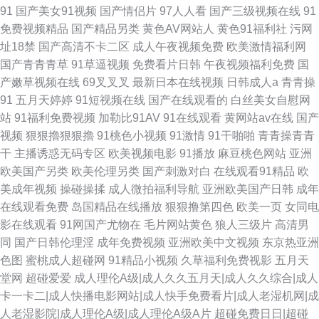
91
国产美女91视频
国产情侣片
97人人看
国产三级视频在线
91
免费视频精品
国产精品另类
黄色AV网站人
黄色91福利社
污网
址18禁
国产高清不卡二区
成人午夜视频免费
欧美激情福利网
国产青青青草
91草逼视频
免费看片日韩
午夜视频福利免费
国
产嫩草视频在线
69叉叉叉
最新日本在线视频
日韩成人a
青青操
91
五月天婷婷
91短视频在线
国产在线观看的
白丝美女自慰网
站
91福利免费视频
加勒比91AV
91在线观看
黄网站av在线
国产
视频
狠狠擼狠狠擼
91桃色小视频
91激情
91干啪啪
青青操青青
干
主播诱惑无码专区
欧美视频电影
91播放
麻豆桃色网站
亚洲
欧美国产另类
欧美伦理另类
国产刺激对白
在线观看91精品
欧
美成年视频
操碰操揉
成人微拍福利导航
亚洲欧美国产日韩
成年
在线观看免费
岛国精品在线播放
狠狠撸第四色
欧美一页
女同电
影在线观看
91网国产尤物在
毛片网站黄色
狼人三级片
高清男
同
国产日韩伦理淫
成年免费视频
亚洲欧美中文视频
东京热亚洲
色图
蜜桃成人超碰网
91精品小视频
久草福利免费视影
五月天
堂网
超碰爱爱
成人理伦A级|成人久久五月天|成人久久综合|成人
卡一卡二|成人快播电影网站|成人快手免费看片|成人老湿机网|成
人老湿影院|成人理伦A级|成人理伦A级A片
超碰免费日日|超碰