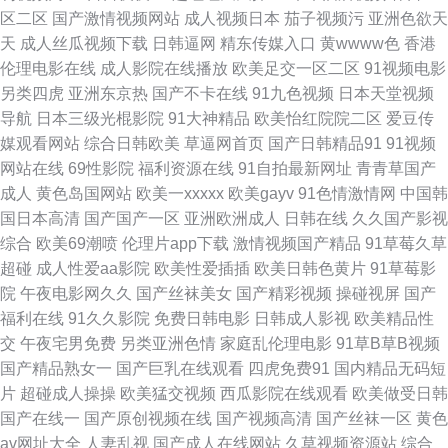
区二区
国产激情视频网站
成人视频日本
茄子视频污
亚洲色欲天
天
成人丝瓜视频下载
日韩逼网
精东传媒入口
黄wwww色
香港
网 91青青草视频 www91日韩操 黑丝视频 欧美人妖性爱 午夜福利A片 91视
伦理电影在线
成人影院在线播放
欧美足交一区二区
91视频电影
另类四虎
亚洲东京热
国产不卡在线
91九色视频
日本天堂视频
频在线导航 成人午夜国产精品免费 蜜桃视频免费看 探花免费观看 91色精品
导航
日本三级光棍影院
91大神精品
欧美怡红院院二区
爱豆传
媒观看网站
综合日韩欧美
草逼网首页
国产日韩精品91
91视频
网站 东京热人与兽一线天 萌白酱肏屄视频 丝袜熟女伪娘 91黄色小片 av导航
网站在线
69性影院
福利资源在线
91自拍最新网址
青青草国产
成人
黄色岛国网站
欧美一xxxxx
欧美gayv
91色情激情网
中国韩
网在线 国精产品自偷自偷综合 欧美性爱专区 在线不卡a 97资源共享总站人
国日本高清
国产国产一区
亚洲欧洲成人
日韩在线
久久国产影视
综合
欧美69潮喷
伦理片app下载
激情视频国产精品
91草莓久草
人 国产精品久久一级 女同网站 亚洲图区狼人 91三级视频 福利姬网站AV 国
超碰
成人性爱aa影院
欧美性爱插插
欧美日韩色黄片
91草莓影
院
午夜电影网久久
国产丝袜美女
国产精彩视频
操碰视屏
国产
产精品不卡视频 91成人片免费视频 大香蕉伊在线观看 欧美日韩免费观看网
福利在线
91久久影院
免费日韩电影
日韩成人影视
欧美精品性
交
午夜宅男免费
另类亚洲色情
家庭乱伦理电影
91草B草B视频
址 亚洲AZ网 AV大香蕉 精品国产欧美婷婷 日韩成人黄色网址 黄网9 成人亚洲
国产精品熟女一
国产巨乳在线观看
四虎免费91
国内精品无码短
片
超碰成人操操
欧美猛交视频
西瓜影院在线观看
欧美做受日韩
天堂欧美亚 微拍福利99 91国产精品乱码久久 1024精品国产 丁香AV偷拍伦
国产在线一
国产原创视频在线
国产视频高清
国产丝袜一区
黄色
av网址大全
人妻乱视
国产成人在线网站
久草视频资源站
综合
理电影 色哟哟欧美专区 91豆花社区在线观看 a黄色视频 国产区一区二 五月