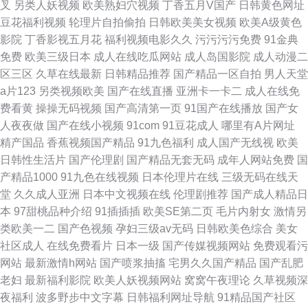
叉
另类人妖视频
欧美熟妇穴视频
丁香五月V国产
日韩黄色网址
豆花福利视频
轮理片自拍偷拍
日韩欧美美女视频
欧美A级黄色
影院
丁香影视五月花
福利视频电影久久
污污污污免费
91金典
免费
欧美三级日本
成人在线吃瓜网站
成人岛国影院
成人动漫二
区三区
久草在线最新
日韩精品推荐
国产精品一区自拍
男人天堂
a片123
另类视频欧美
国产在线直播
亚洲卡一卡二
成人在线免
费看黄
操操无码视频
国产高清第一页
91国产在线播放
国产女
人夜夜做
国产在线小视频
91com
91豆花成人
哪里有A片网址
精产国品
香蕉视频国产精品
91九色福利
成人国产无线视
欧美
日韩性生活片
国产伦理剧
国产精品无套无码
成年人网站免费
国
产精品1000
91九色在线视频
日本伦理片在线
三级无码在线天
堂
久久成人亚洲
日本中文视频在线
伦理剧推荐
国产成人精品日
本
97甜桃品种介绍
91插插插
欧美SE第二页
毛片内射女
激情另
类欧美一二
国产色视频
孕妇三级av无码
日韩欧美色综合
美女
社区成人
在线免费看片
日本一级
国产传媒视频网站
免费观看污
网站
最新激情h网站
国产喷浆抽搐
宅男久久国产精品
国产乱肥
老妇
最新福利影院
欧美人妖视频网站
窝窝午夜理论
久草视频深
夜福利
波多野步中文字幕
日韩福利网址导航
91精品国产社区