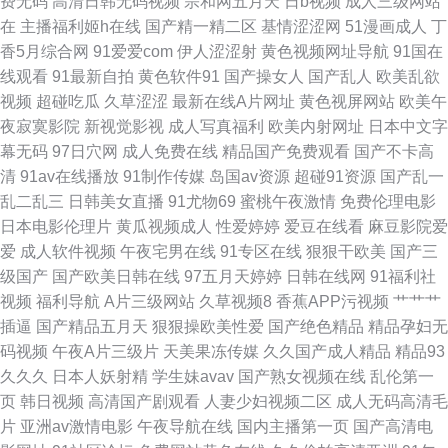
费无码
高清日韩无码视频
宗和网五月天
日b视频
成人三级网站
老湿机 蜜臀av勉费论理 欧美内射网站 青娱乐婷婷五月天亚洲 亚洲一区二区
在
主播福利姬h在线
国产精一精二区
基情涩涩网
51漫画成人
丁
香5月综合网
91爱爱com
伊人涩涩射
黄色视频网址导航
91国在
三区婷婷 欧美成人精品 日韩妞妞黄色网 91综合在线视频 欧美性爱区第一页
线观看
91最新自拍
黄色软件91
国产操女人
国产乱人
欧美乱欲
视频
超碰吃瓜
久草涩涩
最新在线A片网址
黄色视屏网站
欧美午
91夫妻原创久久 东方α√ 日韩A视频 91社久久 黄色成人一区二区在线 91社区
夜寂寞影院
新视觉影视
成人写真福利
欧美内射网址
日本中文字
幕无码
97日穴网
成人免费在线
精品国产免费观看
国产不卡高
试看一分钟 91she九色精品国产 亚洲97 www肏肏 欧美成人拍拍视频网站
清
91av在线播放
91制作传媒
岛国av资源
超碰91资源
国产乱一
乱二乱三
日韩美女直播
91尤物69
蜜桃午夜激情
免费伦理电影
91love海角熟女 超碰人人草 欧美中出久久 91狼友视频 色妇2p av成人天堂
日本电影伦理片
黄瓜视频成人
性爱婷婷
爱豆在线看
麻豆影院爱
爱
成人软件视频
午夜宅男在线
91专区在线
狠狠干欧美
国产三
网 人人操综合 91最新在线观看网址 男人的天堂网V 91精品日韩专区 国产精
级国产
国产欧美日韩在线
97五月天婷婷
日韩在线网
91福利社
视频
福利导航
A片三级网站
久草视频8
香蕉APP污视频
艹艹艹
品色 午夜天堂精品久久网 92自啪 婷婷社区成人 阿V欧美视频 人妻先锋资源
插逼
国产精品五月天
狠狠操欧美性爱
国产绝色精品
精品孕妇无
码视频
午夜A片三级片
天美果冻传媒
久久国产成人精品
精品93
免费版91网页 91传媒在线观看免费入口 国产精品久久玫 深夜色福亚洲福利
久久久
日本人妖射精
学生妹avav
国产熟女视频在线
乱伦第一
页
韩日视频
高清国产剧观看
人妻少妇视频二区
成人无码高清毛
无码 91在线视频福利 美女电影 91超碰国产在线观看 高清无码不卡AV网站
片
亚洲av激情电影
午夜导航在线
国内主播第一页
国产高清电