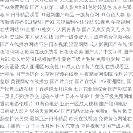
老女人丝袜诱惑 亚州九十一区 91丝袜在线播放竹菊 成人无码久久蜜桃网站
产va免费观看
国产人妖第二
成人影片h
91色婷婷瑟色
东京热狠
狠草
日韩精品观看
91最新国产精品
一级黄色网
91色色人妻
都
91无码中出 精品亚洲日韩国产欧美 91传媒视频免费在线观看 国产拍自品精
市激情婷婷
91精品国产91
云涩福利在线导航
91视色
午夜福利
在线网站
91直播
91处女
伊人网青青草
国产又爽又黄又无
久草
日韩色情妈妈 91人妻喷水在线 国产福利AV网站 青青草原在线伊人 91国产视
福利资源网
东方成人在线
国产一级免费大片
成年免费视频网站
国产在线播放网站
亚洲日本视频
淫淫网网
成人影视国产在线
深
在线观看 久久精品国产网站九九 在线h网 国产高潮精品久久 久久精产品 91
夜福利网址
欧美在线免费看
日夜夜欧美
国产大片中文字幕
国产
片91
操久婷婷
91视频你懂得
黄色三级片毛片
免费电影片
日韩
伊人视频 久草国内 亚洲不卡网 91在线制服直播 九色国产白浆91 91传媒在
欧美爱爱
成人亚洲区
欧美性16
成人色情黄片在线
在线观看亚
洲精品
国产热综合
久草网视频在线看
午夜精品网影院
伦理片完
线观看 国产精品一区二区陕西 午夜在线色天堂 91做爱视频 久草免费欧美 先
整版
黄视网站在线播放
国产片自拍
国产在线91
AV亚洲网址
国
产经典三级在线
丁香婷婷五月综合
五月花亚洲综合
国产影院第
锋资源天堂av 91色色影院 国产精品伦子伦 国一不卡乱伦 丝袜足交性爱视频
一页
乱码欧美孕交
超碰在线艹
日本在线护士
黄色三级免费网址
香港电影伦理片
91黄色电影
亚洲一区成人视频
国产福利电影
国产九色蝌蚪91 色五月成人导航 91视频在线手机播放 先锋影音aV中文字幕
日韩成人影片
男的天堂网AV
国产精品尤物在
免费a一毛片
欧美
肠交扩张另类
最新亚洲日韩精品
欧美在线视频
免费黄色网址在
国产精品v 日韩亚洲综合在线 日本A片不卡 国产日韩久久 色网淫网五月天 91
线
主播第一页
丁香五月网
性爱东京热
草逼视频78
国产成人免