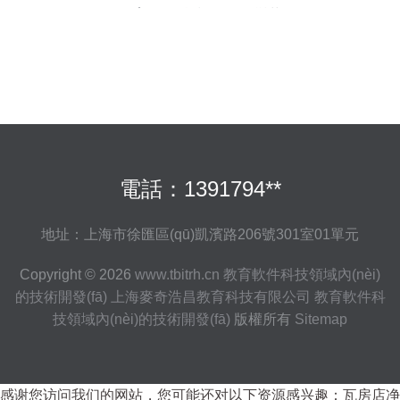
教育軟件科技引發(fā)變革
電話：1391794**
地址：上海市徐匯區(qū)凱濱路206號301室01單元
Copyright © 2026
www.tbitrh.cn
教育軟件科技領域內(nèi)
的技術開發(fā)
上海麥奇浩昌教育科技有限公司
教育軟件科
技領域內(nèi)的技術開發(fā)
版權所有
Sitemap
感谢您访问我们的网站，您可能还对以下资源感兴趣：瓦房店净