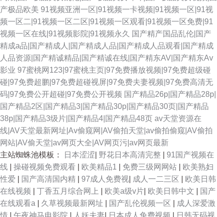
产极品欧美
91视频亚洲一区|91视频一卡视频|91视频一区|91视
频一区二|91视频一区二区|91视频一区观看|91视频一区免费|91
视频一区在线|91视频影院|91视频永久
国产精产国品乱伦|国产
精成a品|国产精成人|国产精成人品|国产精成人品观看|国产精成
人品资源|国产精诚精品|国产精诚在线|国产精东AV|国产精东Av
影业
97蜜桃网123|97蜜桃主页|97免费播放视频|97免费超级碰
碰|97免费超鹏|97免费超碰视屏|97免费夫妻视频|97免费高清无
码|97免费公开超碰|97免费公开视频
国产精品26p|国产精品28p|
国产精品2区|国产精品3|国产精品30p|国产精品30页|国产精品
38p|国产精品3级片|国产精品4|国产精品48页
av天堂资源在
线|AV天堂最新网址|Av偷窥网|AV偷拍天堂|av偷拍偷窥|AV偷拍
网站|AV偷天堂|av网页大全|AV网页污|av网页最新
主站蜘蛛池模板：
日本涩涩
|
野花日本高清完整
|
91国产视频在
线
|
操碰视频免费观看
|
欧美精品1
|
免费三级网网站
|
欧美熟妇
性爱
|
国产高清国内精
|
97成人免费视
|
成人一二三区
|
欧美日韩
在线视频
|
丁香五月综合网上
|
欧美a级v片
|
欧美日韩中文
|
国产
在线观看a
|
久草视频最新网址
|
国产乱伦视频一区
|
成人深爱激
情
|
午夜神马电影院
|
人妖夫妻
|
日本成人免费视频
|
日韩无码视