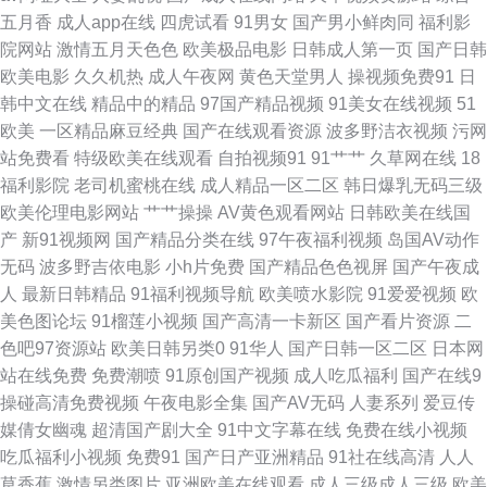
五月香
成人app在线
四虎试看
91男女
国产男小鲜肉同
福利影
院网站
激情五月天色色
欧美极品电影
日韩成人第一页
国产日韩
花av在 91精品观看视频 无码官网日本三区 91经典三级 国产二区精品视频
欧美电影
久久机热
成人午夜网
黄色天堂男人
操视频免费91
日
韩中文在线
精品中的精品
97国产精品视频
91美女在线视频
51
欧美日韩美女在线 影音先锋国产AⅤ 91探花视频网址 精品成人中出国产 日韩
欧美
一区精品麻豆经典
国产在线观看资源
波多野洁衣视频
污网
站免费看
特级欧美在线观看
自拍视频91
91艹艹
久草网在线
18
最新黄色网址 91国产福利小视频 99在线国内视频 爱艹伊人久久色 人妻亚洲
福利影院
老司机蜜桃在线
成人精品一区二区
韩日爆乳无码三级
欧美伦理电影网站
艹艹操操
AV黄色观看网站
日韩欧美在线国
一区二区三区 91大神在线看 国精自拍 色妞干网免费视频网站 夜夜骑换妻 国
产
新91视频网
国产精品分类在线
97午夜福利视频
岛国AV动作
无码
波多野吉依电影
小h片免费
国产精品色色视屏
国产午夜成
产精品久久禁 欧美性爱日韩精品 91九色绿帽夫妻 豆花视频在线 日韩肏肏 有
人
最新日韩精品
91福利视频导航
欧美喷水影院
91爱爱视频
欧
美色图论坛
91榴莲小视频
国产高清一卡新区
国产看片资源
二
码se 97资源共享 九月丁香七月婷婷 wwwsese天堂 91综合入口 AV亚洲超碰
色吧97资源站
欧美日韩另类0
91华人
国产日韩一区二区
日本网
站在线免费
免费潮喷
91原创国产视频
成人吃瓜福利
国产在线9
尤物强操 91精液国产视频 91看片淫黄大片91 91深夜福利在线导航 91综合
操碰高清免费视频
午夜电影全集
国产AV无码
人妻系列
爱豆传
媒倩女幽魂
超清国产剧大全
91中文字幕在线
免费在线小视频
资源 91亚洲传媒51 91色女导航 91色搞 91网站永久免费 豆奶视频导航 黄色
吃瓜福利小视频
免费91
国产日产亚洲精品
91社在线高清
人人
草香蕉
激情另类图片
亚洲欧美在线观看
成人三级成人三级
欧美