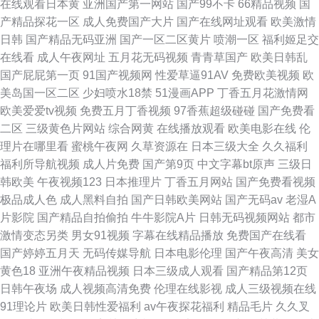
在线观看日本黄
亚洲国产第一网站
国产99不卡
66精品视频
国
产精品探花一区
成人免费国产大片
国产在线网址观看
欧美激情
日韩
国产精品无码亚洲
国产一区二区黄片
喷潮一区
福利姬足交
在线看
成人午夜网址
五月花无码视频
青青草国产
欧美日韩乱
国产屁屁第一页
91国产视频网
性爱草逼91AV
免费欧美视频
欧
美岛国一区二区
少妇喷水18禁
51漫画APP
丁香五月花激情网
欧美爱爱tv视频
免费五月丁香视频
97香蕉超级碰碰
国产免费看
二区
三级黄色片网站
综合网黄
在线播放观看
欧美电影在线
伦
理片在哪里看
蜜桃午夜网
久草资源在
日本三级大全
久久福利
福利所导航视频
成人片免费
国产第9页
中文字幕bt原声
三级日
韩欧美
午夜视频123
日本推理片
丁香五月网站
国产免费看视频
极品成人色
成人黑料自拍
国产日韩欧美网站
国产无码av
老湿A
片影院
国产精品自拍偷拍
牛牛影院A片
日韩无码视频网站
都市
激情变态另类
男女91视频
字幕在线精品播放
免费国产在线看
国产婷婷五月天
无码传媒导航
日本电影伦理
国产午夜高清
美女
黄色18
亚洲午夜精品视频
日本三级成人观看
国产精品第12页
日韩午夜场
成人视频高清免费
伦理在线影视
成人三级视频在线
91理论片
欧美日韩性爱福利
av午夜探花福利
精品毛片
久久叉