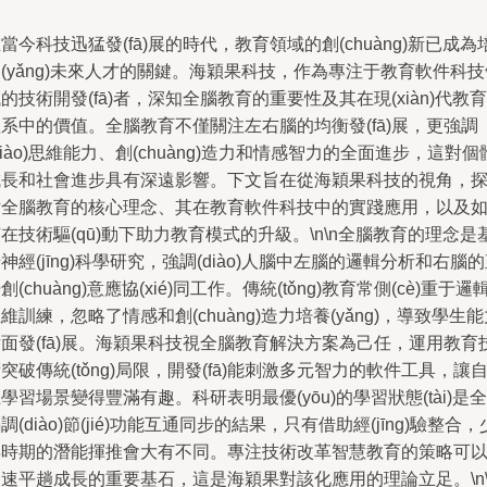
當今科技迅猛發(fā)展的時代，教育領域的創(chuàng)新已成為
(yǎng)未來人才的關鍵。海穎果科技，作為專注于教育軟件科技
的技術開發(fā)者，深知全腦教育的重要性及其在現(xiàn)代教育
系中的價值。全腦教育不僅關注左右腦的均衡發(fā)展，更強調
diào)思維能力、創(chuàng)造力和情感智力的全面進步，這對個
成長和社會進步具有深遠影響。下文旨在從海穎果科技的視角，
討全腦教育的核心理念、其在教育軟件科技中的實踐應用，以及
在技術驅(qū)動下助力教育模式的升級。\n\n全腦教育的理念是
神經(jīng)科學研究，強調(diào)人腦中左腦的邏輯分析和右腦
創(chuàng)意應協(xié)同工作。傳統(tǒng)教育常側(cè)重于邏
維訓練，忽略了情感和創(chuàng)造力培養(yǎng)，導致學生
面發(fā)展。海穎果科技視全腦教育解決方案為己任，運用教育
突破傳統(tǒng)局限，開發(fā)能刺激多元智力的軟件工具，讓
學習場景變得豐滿有趣。科研表明最優(yōu)的學習狀態(tài)是全
調(diào)節(jié)功能互通同步的結果，只有借助經(jīng)驗整合，
年時期的潛能揮推會大有不同。專注技術改革智慧教育的策略可
速平趟成長的重要基石，這是海穎果對該化應用的理論立足。\n\