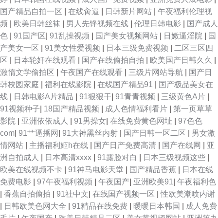
国产精品自拍一区
|
在线肏逼
|
日韩新片网站
|
午夜福利伦理视
频
|
欧美日韩丝袜
|
男人先锋视频在线
|
伦理日韩电影
|
国产成人
色
|
91国产区
|
91乱操视频
|
国产美女视频网站
|
日嫩逼淫院
|
国
产美女一区
|
91美女性爱视频
|
日本三级免费视频
|
二区三区四
区
|
日本轮奸在线观看
|
国产在线偷拍自拍
|
欧美国产日韩久久
|
激惰文学偷拍区
|
午夜国产在线观看
|
三级片网站导航
|
国产日
韩校园家庭
|
福利在线影院
|
在线国产精品91
|
国产极品美女在
线
|
日韩电影A片精品
|
91狠狠干
|
91青青视频
|
三级黄色A片
|
91视频种子
|
18国产精品视频
|
成人色情福利看片
|
第一页草草
影院
|
亚洲依依成人
|
91男操女
|
在线免费黄色网址
|
97色色
com
|
91艹逼播网
|
91大神黑丝内射
|
国产日韩一区二区
|
男女激
情网站
|
主播福利姬h在线
|
国产日产免费高清
|
国产在线网
|
亚
洲自拍成人
|
日本高清xxxx
|
91露脸对白
|
日本三级视频这些
|
欧美在线视频不卡
|
91神马电影天堂
|
国产精品香蕉
|
日本在线
免费电影
|
97午夜福利视频
|
午夜国产
|
亚洲欧美91
|
午夜福利色
|
香蕉自拍偷拍
|
91社中文
|
在线国产视频一区
|
性欧美潮喷内谢
|
日韩欧美色网大全
|
91精品在线免费
|
暖暖日本韩国
|
成人免费