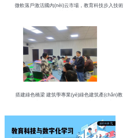
微軟落戶激活國內(nèi)云市場，教育科技步入技術
競速時代
搭建綠色橋梁 建筑學專業(yè)綠色建筑產(chǎn)教
融合專題實踐教學創(chuàng)新模式探索