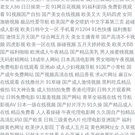
网页版 国产人妖一区二区视频 狠狠久久综合 精东自拍 国产白拍不卡c 国产
老女人bb
日日操第一页
91网豆花视频
91福利剧场
免费影视观
看
91视频国产自拍
国产美女在线视频
欧美又大
无码四虎
女同
av大香蕉 国产成人国产精品 国产美女A区小视频 欧美性交观 色逼成人导航
激吻视频
极品性爱导航
欧美国产拳交喷奶
中文字幕第三页
超碰
成人影视
欧美日韩中文一区
手机看片1204
91色快播
福利撸影
日韩无码不卡 婷婷国产成精品 91康先生在线播放 91九色性爱 91黄视屏 91
院
激情五月天国产
综合网五月天
美女主播青草
国产高清不卡视
频
四虎影视
欧美一区在线
操碰视频
五月天婷婷欧美
欧美大BB
白丝操 91视频干逼 五月婷婷深爱激情网 91成人在线免费视频 91九色海角社
国产福利啪啪
欧洲成人午夜精品
国产精品美乳
男人操蜜桃视频
无码射精网站
18成年人网站
日本高清电影网
男女啪啪午夜视频
区 91老司机视频影院 91超碰人人狠狠操 91尤物18 豆花av的网址 欧美日韩
免费电影在线观看
亚洲ab
成人少妇视频导航
91国产小青蛙
国
产成年免费网站
国产视频高清在线
精品香蕉
求a片网址
麻豆tv
国产成人 日韩欧美做爱 人妻的诱惑ok天堂 欧美日韩成人 久久香网址 国产精
在线观看
在线撸丝片
91草碰
国产成人激情视频
黑料吃瓜精品
偷拍
91大神合集
成人拍拍拍免费
香港伦理剧
日韩大片观看网
品人妻在线 精品国产综合夜夜海 色悠悠桃花综合 精品国产一级久久 91极品
址
日韩免费电影
91羞羞视频
国产网站
青草全福视在线
性导航
影视AV
日本一级在线视频
国产好片浮力
91久操
国产精品成人
反差九色 国产在线精品自拍 婷婷五月天自拍 91视频观看吴梦梦 国产日韩综
在线
精品免费看
人人看操碰
午夜伦理电影网
久久国自产拍精品
高清乱码0
国产欧美
日韩三级黄色A片
伦理电影亚洲国产
福利
合 日韩精品黄色 91激情午夜电影 成人看片a口 天堂AV淫导航 91亚洲国产
姬黄色网址
欧美伊人影院
丁香成人五月花
黄色网网址女
久草视
频最新网址
日韩大片在线看
久久亚洲人成
亚州色图乱伦小说
国