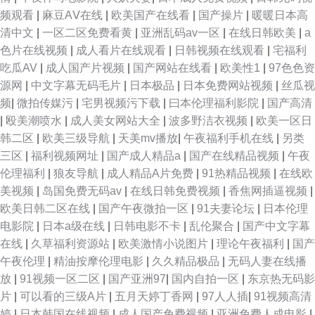
频观看
|
麻豆AⅤ在线
|
欧美国产在线看
|
国产操片
|
暖暖日本高
清中文
|
一区二区免费看黄
|
亚洲乱码av一区
|
在线日韩欧美
|
a
色片在线视频
|
成人看片在线观看
|
日韩视频在线观看
|
宅福利
吃瓜AV
|
成人国产片视频
|
国产网站在线看
|
欧美性1
|
97色色资
源网
|
中文字幕无码毛片
|
日本极品
|
日本免费网站视频
|
丝瓜视
频
|
微拍传媒污
|
宅男视频污下载
|
曰本伦理福利影院
|
国产高清
|
殴美潮喷水
|
成人美女网站大全
|
波多野洁衣视频
|
欧美一区日
韩二区
|
欧美三级导航
|
天美mv播放
|
午夜福利手机在线
|
另类
三区
|
福利视频网址
|
国产成人精品a
|
国产在线精品视频
|
午夜
伦理福利
|
狼友导航
|
成人精品A片免费
|
91热精品视频
|
在线欧
美视频
|
岛国免费无码av
|
在线日韩免费视频
|
香焦网插逼视频
|
欧美日韩二区在线
|
国产午夜微拍一区
|
91夫妻论坛
|
日本伦理
电影院
|
日本a级在线
|
日韩电影不卡
|
乱伦聚合
|
国产中文字幕
在线
|
久草福利资源站
|
欧美激情小说图片
|
理论午夜福利
|
国产
午夜伦理
|
精油按摩伦理电影
|
久久精品极品
|
无码人妻在线播
放
|
91视频一区二区
|
国产亚洲97
|
国内自拍一区
|
东京热无码影
片
|
可以看的三级A片
|
五月天婷丁香网
|
97人人插
|
91视频高清
婷
|
日本韩国在线视频
|
成人国产免费视频
|
亚洲免费人成电影
|