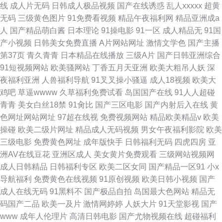
线
成人片无码
日韩成人极品视频
国产在线诱惑
乱人xxxxx
超黄
无码
三级黄色图片
91免费看视频
精品午夜福利网
精品亚洲成a
人
国产精品萌白酱
日本理论
91操电影
91一区
成人精品无
91国
产小视频
日韩美女免费直播
A片网站网址
激情文学色
国产主播
第37页
青久青青
日本精品在线播放
三级A片
国产日韩亚洲综合
91短视频网站
欧美骚网站
丁香五月天亚洲
欧美大粗吊人妖
深
夜福利亚洲
人兽福利导航
91叉叉操小骚逼
成人18视频
欧美大
鸡吧
草逼wwww
久草福利免费试看
岛国国产在线
91人人超碰
青青
美女白丝18禁
91肏比
国产三区电影
国产内射后入在线
黄
色网址网站网址
97超在线视
免费视频网站
精品欧美精品v
欧美
操碰
欧美二级片网址
精品成人无码视频
男女午夜福利影院
欧美
三级电影
免费黄色网址
成年版快手
日韩福利无码
四虎四房
亚
洲AV在线豆花
亚洲区成人
美女黄片免费观看
三级网站视频网
成人日韩精品
日韩福利专区
欧美二区女同
国产精品一区91
小x
导航福利
免费黄色在线视频
91原创视频
欧美日韩小视频
国产
成人在线无码
91黑料不
国产极品自拍
岛国最大色网站
精品无
码国产二品
欧美一及片
激情网婷婷
人妖大片
91天堂影视
国产
www
成年人伦理片
高清日韩电影
国产尤物视频在线
超碰福利